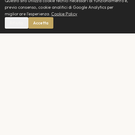
Questo sito utilizza cookie tecnici necessari al funzionamento e,
previo consenso, cookie analitici di Google Analytics per
migliorare l'esperienza.
Cookie Policy
CONTATTI
Rifiuta
Accetta
info@otticabellodi.net
011 396871
C.so Giovanni Agnelli 104/B
Torino
ORARI
Martedì – Sabato
09:00 – 13:00
15:00 – 19:00
Lunedì e Domenica
Chiuso