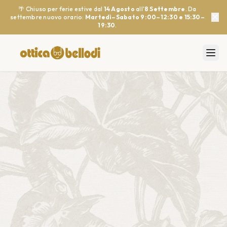
🌴 Chiuso per ferie estive dal
14 Agosto
all'
8 Settembre
. Da
✕
settembre nuovo orario:
Martedì–Sabato 9:00–12:30 e 15:30–
19:30
.