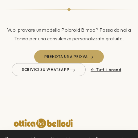
Vuoi provare un modello
Polaroid Bimbo
? Passa da noi a
Torino per una consulenza personalizzata gratuita.
→
PRENOTA UNA PROVA
→
← Tutti i brand
SCRIVICI SU WHATSAPP
Ottica di famiglia dal 1956