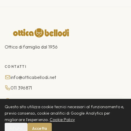
Ottica di famiglia dal 1956
CONTATTI
info@otticabellodi.net
011 396871
C.so Giovanni Agnelli 104/B
Questo sito utilizza cookie tecnici necessari al funzionamento e,
Torino
previo consenso, cookie analitici di Google Analytics per
migliorare l'esperienza.
Cookie Policy
ORARI
Rifiuta
Accetta