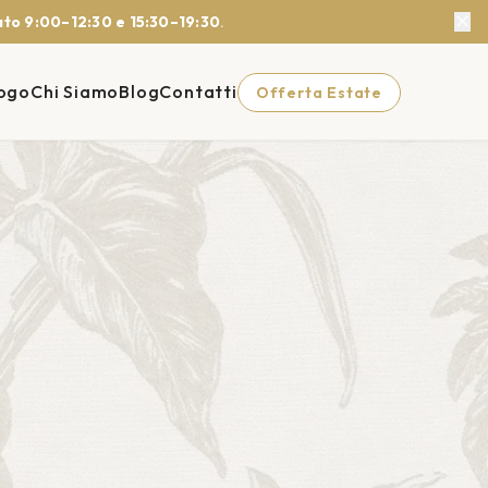
✕
to 9:00–12:30 e 15:30–19:30
.
ogo
Chi Siamo
Blog
Contatti
Offerta Estate